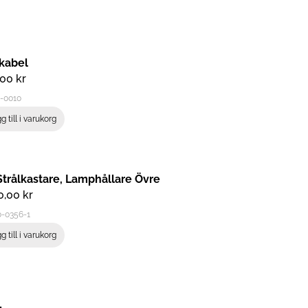
kabel
,00
kr
-0010
g till i varukorg
 Strålkastare, Lamphållare Övre
10,00
kr
0-0356-1
g till i varukorg