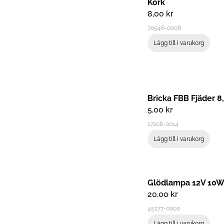
Kork
8,00
kr
70546-0008
Lägg till i varukorg
Bricka FBB Fjäder 8
5,00
kr
17208-0014
Lägg till i varukorg
Glödlampa 12V 10W
20,00
kr
45277-0000
Lägg till i varukorg