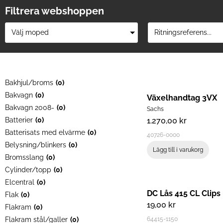
Filtrera webshoppen
Välj moped
Ritningsreferens...
Bakhjul/broms
(
0
)
Bakvagn
(
0
)
Växelhandtag 3VX
Bakvagn 2008-
(
0
)
Sachs
Batterier
(
0
)
1.270,00
kr
Batterisats med elvärme
(
0
)
40726-0000
Belysning/blinkers
(
0
)
Lägg till i varukorg
Bromsslang
(
0
)
Cylinder/topp
(
0
)
Elcentral
(
0
)
DC Lås 415 CL Clips
Flak
(
0
)
19,00
kr
Flakram
(
0
)
Flakram stål/galler
(
0
)
64415-1150