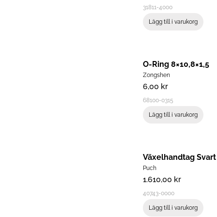
31811-4000
Lägg till i varukorg
O-Ring 8×10,8×1,5
Zongshen
6,00
kr
68100-0315
Lägg till i varukorg
Växelhandtag Svart
Puch
1.610,00
kr
40743-0000
Lägg till i varukorg