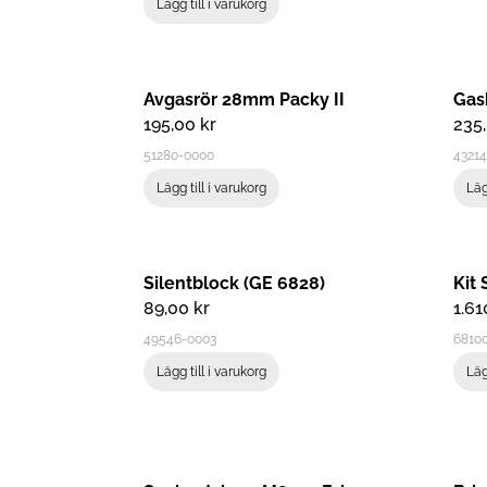
Lägg till i varukorg
Avgasrör 28mm Packy II
Gas
195,00
kr
235
51280-0000
43214
Lägg till i varukorg
Läg
Silentblock (GE 6828)
Kit
89,00
kr
1.6
49546-0003
6810
Lägg till i varukorg
Läg