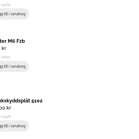
6-4000
g till i varukorg
ter M6 Fzb
0
kr
6-0000
g till i varukorg
nkskyddsplåt 5102
,00
kr
0-0428
g till i varukorg