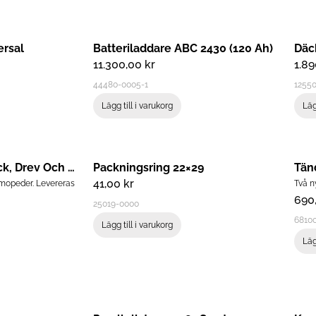
ersal
Batteriladdare ABC 2430 (120 Ah)
Däc
11.300,00
kr
1.8
44480-0005-1
12550
Lägg till i varukorg
Läg
Bakhjul 12” Med Däck, Drev Och Lage
Packningsring 22×29
Tän
41,00
kr
elmopeder. Levereras
Två n
690
25019-0000
6810
Lägg till i varukorg
Läg