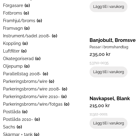
Förgasare
(
0
)
Lägg till i varukorg
Fotbroms
(
0
)
Framhjul/broms
(
0
)
Framvagn
(
0
)
Instrument/sadel 2008-
(
0
)
Banjobult, Bromsven
Koppling
(
0
)
Passar i bromshandtag
Luftfilter
(
0
)
235,00
kr
Okategoriserad
(
0
)
53710-0035
Oljepump
(
0
)
Lägg till i varukorg
Parallellstag 2008-
(
0
)
Parkeringsbroms/wire
(
0
)
Parkeringsbroms/wire 2008-
(
0
)
Parkeringsbroms/wire 2010-
(
0
)
Navkapsel, Blank
Parkeringsbroms/wire/fotgas
(
0
)
215,00
kr
Postlåda
(
0
)
11322-0001
Postlåda 2010-
(
0
)
Lägg till i varukorg
Sachs
(
0
)
Skärmar + tank
(
0
)