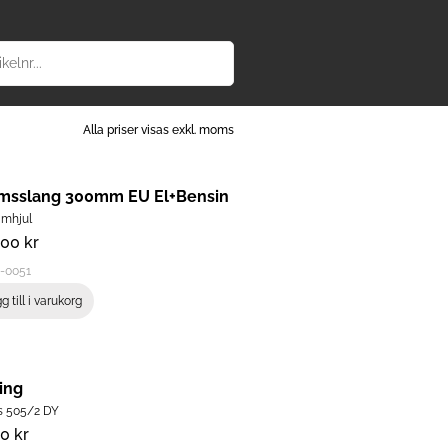
Alla priser visas exkl. moms
msslang 300mm EU El+Bensin
amhjul
,00
kr
-0051
g till i varukorg
ing
s 505/2 DY
00
kr