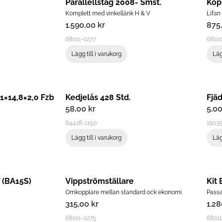
Parallellstag 2008- Smst.
Kop
Komplett med vinkellänk H & V
Lifan
1.590,00
kr
875
68011-0277
68100
Lägg till i varukorg
Läg
,1×14,8×2,0 Fzb
Kedjelås 428 Std.
Fjä
58,00
kr
5,0
64428-1150
1903
Lägg till i varukorg
Läg
 (BA15S)
Vippströmställare
Kit
Omkopplare mellan standard ock ekonomi
Passa
315,00
kr
1.2
68011-0275
6801