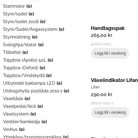
Startmotor
(
0
)
Styre/sadel
(
0
)
Styre/sadel 2008
(
0
)
Handtagsspak
Styre/Sadel/Avgassystem
(
0
)
265,00
kr
Styrinrättning
(
0
)
40702-0003
Svänghjul/stator
(
0
)
Tillbehör
(
0
)
Lägg till i varukorg
Toppbox (Apollo) 50L
(
0
)
Toppbox (Oxford)
(
0
)
Toppbox/Vindskydd
(
0
)
Växelindikator Lifan
Utbyteskit baklampa LED
(
0
)
Lifan
Utdragshylla postlåda 2010:1
(
0
)
290,00
kr
Växellåda
(
0
)
68100-0201-1
Växelpedal/kick
(
0
)
Lägg till i varukorg
Växelsystem
(
0
)
Ventiler/kamkedja
(
0
)
Vevhus
(
0
)
Ytterkåpa/transmissonskåpa
(
0
)