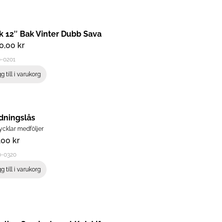
k 12″ Bak Vinter Dubb Sava
90,00
kr
-0201
g till i varukorg
dningslås
ycklar medföljer
,00
kr
0-0320
g till i varukorg