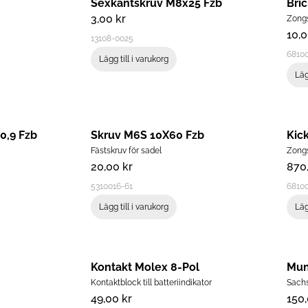
Sexkantskruv M8x25 Fzb
Bri
3,00
kr
Zong
10,
13108-0025
68100
Lägg till i varukorg
Läg
0,9 Fzb
Skruv M6S 10X60 Fzb
Kic
Fästskruv för sadel
Zong
20,00
kr
870
5310016-61
6810
Lägg till i varukorg
Läg
Kontakt Molex 8-Pol
Mun
Kontaktblock till batteriindikator
Sach
49,00
kr
150