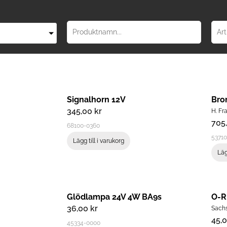
Signalhorn 12V
Bro
345,00
kr
H. Fr
705
68100-0360
53710
Lägg till i varukorg
Läg
Glödlampa 24V 4W BA9s
O-R
36,00
kr
Sach
45,
45334-0000