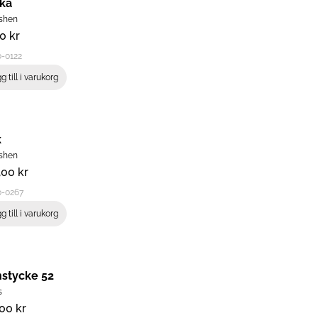
cka
shen
00
kr
-0122
g till i varukorg
k
shen
,00
kr
0-0267
g till i varukorg
stycke 52
s
,00
kr