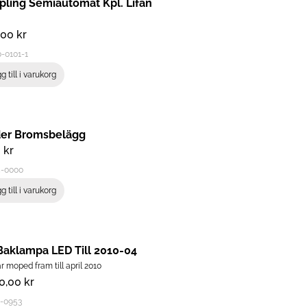
pling Semiautomat Kpl. Lifan
,00
kr
-0101-1
g till i varukorg
der Bromsbelägg
0
kr
5-0000
g till i varukorg
 Baklampa LED Till 2010-04
r moped fram till april 2010
80,00
kr
1-0953