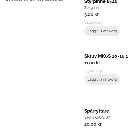
Styrpinne 8×12
Zongshen
5,00
kr
68100-0313
Lägg till i varukorg
Skruv MK6S 10×16 1
11,00
kr
15310-0025
Lägg till i varukorg
Spårryttare
Sachs 505/2 DY
20,00
kr