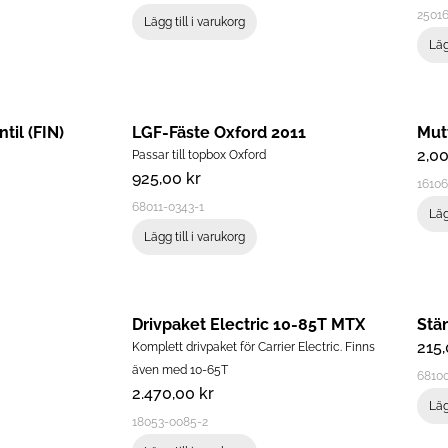
2501
Lägg till i varukorg
Läg
til (FIN)
LGF-Fäste Oxford 2011
Mut
2,0
Passar till topbox Oxford
925,00
kr
1610
68011-0343-1
Läg
Lägg till i varukorg
Drivpaket Electric 10-85T MTX
Stä
215
Komplett drivpaket för Carrier Electric. Finns
även med 10-65T
6810
2.470,00
kr
Läg
18053-0085-2