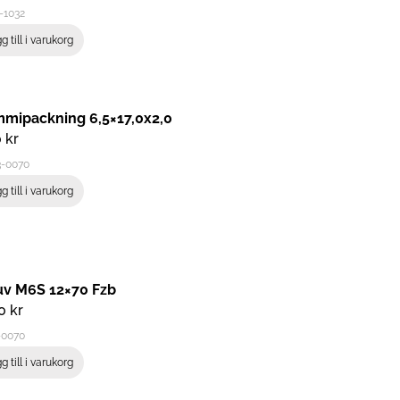
-1032
g till i varukorg
mipackning 6,5×17,0x2,0
0
kr
3-0070
g till i varukorg
uv M6S 12×70 Fzb
00
kr
-0070
g till i varukorg