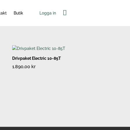
Varukorg
Logga in
takt
Butik
Drivpaket Electric 10-85T
1.890,00
kr