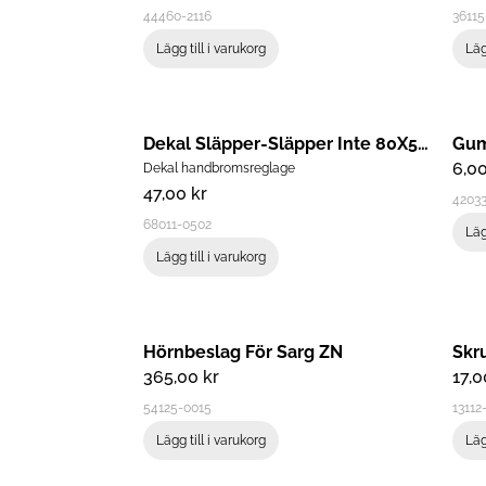
44460-2116
36115
Lägg till i varukorg
Läg
Dekal Släpper-Släpper Inte 80X55 M
Gum
6,0
Dekal handbromsreglage
47,00
kr
4203
68011-0502
Läg
Lägg till i varukorg
Hörnbeslag För Sarg ZN
Skr
365,00
kr
17,
54125-0015
13112
Lägg till i varukorg
Läg