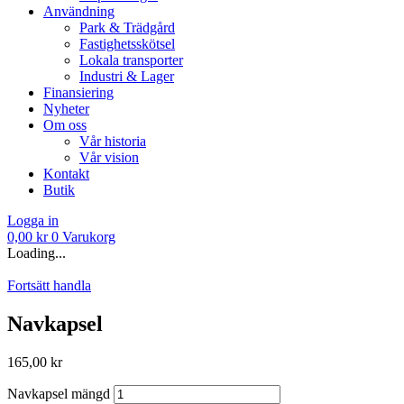
Användning
Park & Trädgård
Fastighetsskötsel
Lokala transporter
Industri & Lager
Finansiering
Nyheter
Om oss
Vår historia
Vår vision
Kontakt
Butik
Logga in
0,00
kr
0
Varukorg
Loading...
Fortsätt handla
Navkapsel
165,00
kr
Navkapsel mängd