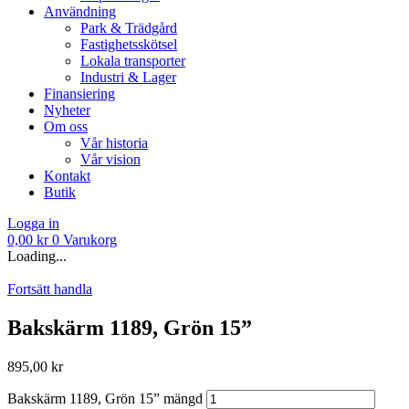
Användning
Park & Trädgård
Fastighetsskötsel
Lokala transporter
Industri & Lager
Finansiering
Nyheter
Om oss
Vår historia
Vår vision
Kontakt
Butik
Logga in
0,00
kr
0
Varukorg
Loading...
Fortsätt handla
Bakskärm 1189, Grön 15”
895,00
kr
Bakskärm 1189, Grön 15” mängd