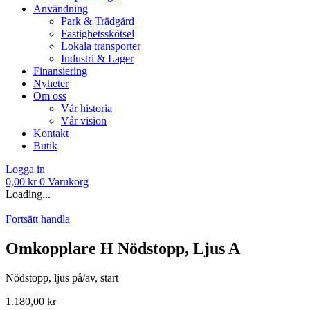
Användning
Park & Trädgård
Fastighetsskötsel
Lokala transporter
Industri & Lager
Finansiering
Nyheter
Om oss
Vår historia
Vår vision
Kontakt
Butik
Logga in
0,00
kr
0
Varukorg
Loading...
Fortsätt handla
Omkopplare H Nödstopp, Ljus A
Nödstopp, ljus på/av, start
1.180,00
kr