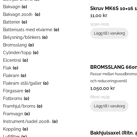
Bakvagn
(
0
)
Skruv MK6S 10×16 1
Bakvagn 2008-
(
0
)
11,00
kr
Batterier
(
0
)
15310-0025
Batterisats med elvärme
(
0
)
Lägg till i varukorg
Belysning/blinkers
(
0
)
Bromsslang
(
0
)
Cylinder/topp
(
0
)
Elcentral
(
0
)
BROMSSLANG 660m
Flak
(
0
)
Passar mellan huvudbromsc
Flakram
(
0
)
och reduceringsventil
Flakram stål/galler
(
0
)
1.050,00
kr
Förgasare
(
0
)
68011-0539
Fotbroms
(
0
)
Framhjul/broms
(
0
)
Lägg till i varukorg
Framvagn
(
0
)
Instrument/sadel 2008-
(
0
)
Koppling
(
0
)
Bakhjulsaxel (Ritn. 
Luftfilter
(
0
)