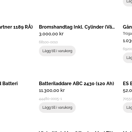
Läg
artner 1189 RÅ)
Bromshandtag Inkl. Cylinder (vänste
Gån
3.000,00
kr
Tröga
1.0
68100-0010
6920
Lägg till i varukorg
Läg
 Batteri
Batteriladdare ABC 2430 (120 Ah)
ES 
11.300,00
kr
52,
44480-0005-1
7055
Lägg till i varukorg
Läg