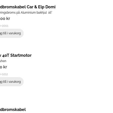
dbromskabel Car & Elp Domi
ringsbroms på Aluminium bakhjul 16"
,00
kr
0-0001
g till i varukorg
v 40T Startmotor
shen
00
kr
-0212
g till i varukorg
dbromskabel