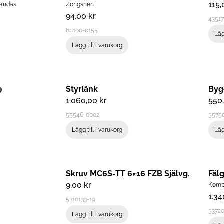
115
vändas
Zongshen
94,00
kr
4351
68100-0155
Läg
Lägg till i varukorg
9
Styrlänk
Byg
1.060,00
kr
550
55546-0002
5575
Lägg till i varukorg
Läg
M
Skruv MC6S-TT 6×16 FZB Självg.
9,00
kr
Kompl
1.3
5310133-19
5372
Lägg till i varukorg