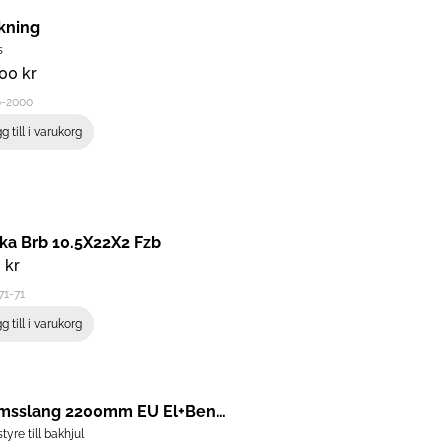
kning
s
,00
kr
6-2000
g till i varukorg
cka Brb 10.5X22X2 Fzb
0
kr
71-71
g till i varukorg
Bromsslang 2200mm EU El+Bensin
tyre till bakhjul