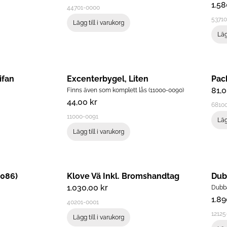
1.5
44701-0000
5371
Lägg till i varukorg
Läg
ifan
Excenterbygel, Liten
81,
Finns även som komplett lås (11000-0090)
44,00
kr
6810
11000-0091
Läg
Lägg till i varukorg
5086)
Klove Vä Inkl. Bromshandtag
Dub
1.030,00
kr
Dubba
1.8
40201-0001
12125
Lägg till i varukorg