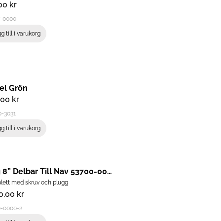
,00
kr
7-0000
g till i varukorg
el Grön
,00
kr
0-3031
g till i varukorg
Fälg 8” Delbar Till Nav 53700-0000
ett med skruv och plugg
40,00
kr
0-0000-2