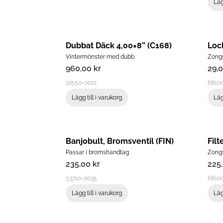
Läg
Dubbat Däck 4,00×8” (C168)
Loc
Vintermönster med dubb
Zong
960,00
kr
29,
12550-0012
6810
Lägg till i varukorg
Läg
Banjobult, Bromsventil (FIN)
Filt
Passar i bromshandtag
Zong
235,00
kr
225
53710-0035
6810
Lägg till i varukorg
Läg