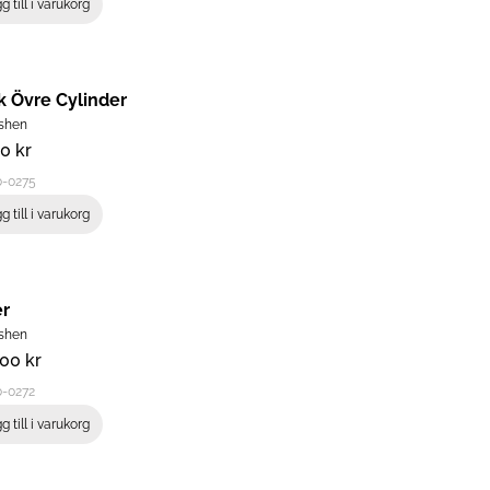
g till i varukorg
k Övre Cylinder
shen
00
kr
0-0275
g till i varukorg
er
shen
,00
kr
0-0272
g till i varukorg