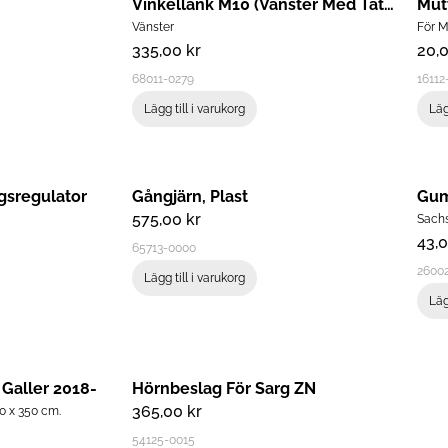
Vinkellänk M10 (vänster Med Tätning
Mut
Vänster
För 
335,00
kr
20,
68011-0279
16112
Lägg till i varukorg
Läg
gsregulator
Gångjärn, Plast
Gum
575,00
kr
Sachs
43,
65713-0000
2600
Lägg till i varukorg
Läg
 Galler 2018-
Hörnbeslag För Sarg ZN
365,00
kr
50 x 350 cm.
54125-0015