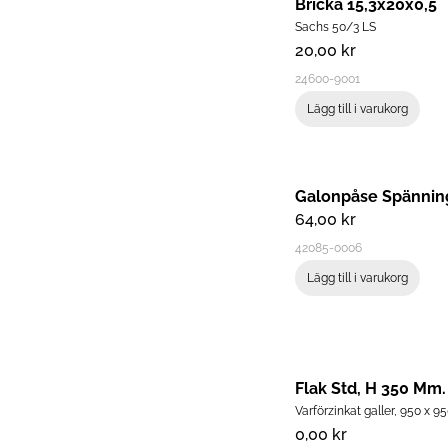
Bricka 15,3x20x0,5
Sachs 50/3 LS
20,00
kr
24600-9001
Lägg till i varukorg
Galonpåse Spännin
64,00
kr
42085-0006
Lägg till i varukorg
Flak Std, H 350 Mm.
Varförzinkat galler, 950 x 9
0,00
kr