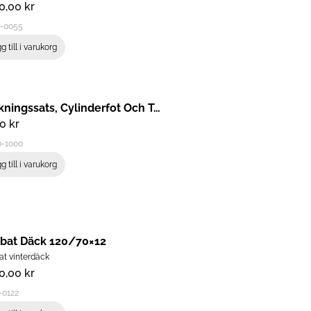
80,00
kr
0-0055
g till i varukorg
Packningssats, Cylinderfot Och Topp
00
kr
0-1000
g till i varukorg
bat Däck 120/70×12
t vinterdäck
90,00
kr
-0122