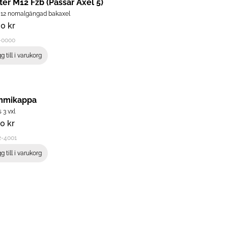
ter M12 Fzb (Passar Axel 5)
M12 nomalgängad bakaxel
00
kr
-0000
g till i varukorg
mikappa
 3 vxl
00
kr
2-4001
g till i varukorg