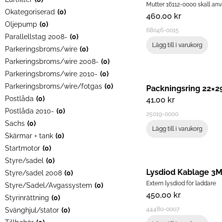
Mutter 16112-0000 skall an
Okategoriserad
(
0
)
460,00
kr
Oljepump
(
0
)
68046-0015
Parallellstag 2008-
(
0
)
Lägg till i varukorg
Parkeringsbroms/wire
(
0
)
Parkeringsbroms/wire 2008-
(
0
)
Parkeringsbroms/wire 2010-
(
0
)
Parkeringsbroms/wire/fotgas
(
0
)
Packningsring 22×2
Postlåda
(
0
)
41,00
kr
Postlåda 2010-
(
0
)
25019-0000
Sachs
(
0
)
Lägg till i varukorg
Skärmar + tank
(
0
)
Startmotor
(
0
)
Styre/sadel
(
0
)
Lysdiod Kablage 3
Styre/sadel 2008
(
0
)
Extern lysdiod för laddare
Styre/Sadel/Avgassystem
(
0
)
450,00
kr
Styrinrättning
(
0
)
44480-0007
Svänghjul/stator
(
0
)