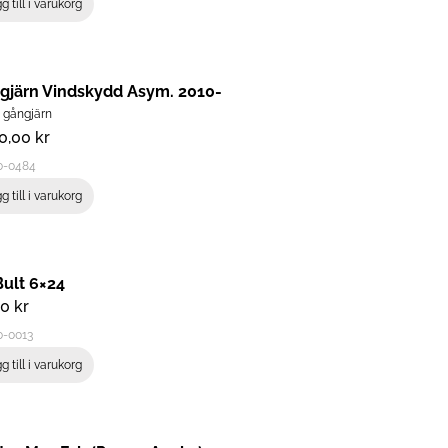
g till i varukorg
gjärn Vindskydd Asym. 2010-
 gångjärn
30,00
kr
0-0484
g till i varukorg
Bult 6×24
00
kr
0-0013
g till i varukorg