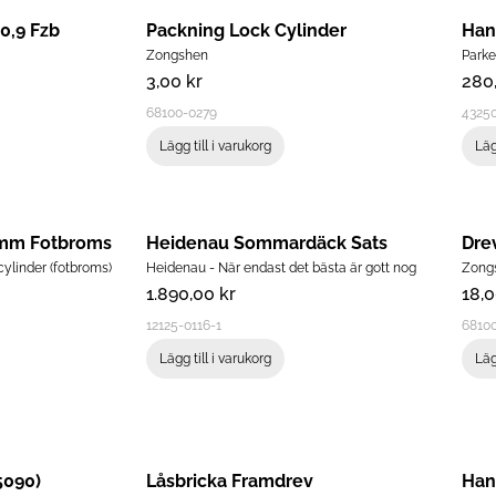
0,9 Fzb
Packning Lock Cylinder
Han
Zongshen
Parke
3,00
kr
280
68100-0279
4325
Lägg till i varukorg
Läg
m Fotbroms
Heidenau Sommardäck Sats
Dre
ylinder (fotbroms)
Heidenau - När endast det bästa är gott nog
Zong
1.890,00
kr
18,
12125-0116-1
68100
Lägg till i varukorg
Läg
5090)
Låsbricka Framdrev
Han