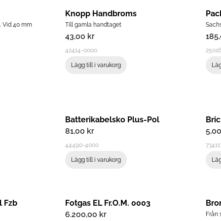
Knopp Handbroms
Pac
. Vid 40 mm
Till gamla handtaget
Sach
43,00
kr
185
42414-0000
2501
Lägg till i varukorg
Läg
Batterikabelsko Plus-Pol
Bri
81,00
kr
5,0
44490-4000
73411
Lägg till i varukorg
Läg
l Fzb
Fotgas EL Fr.o.m. 0003
6.200,00
kr
Från s