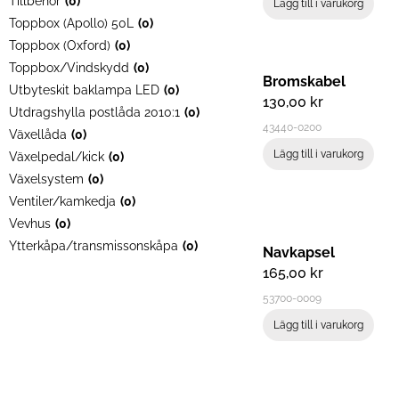
Tillbehör
(
0
)
Lägg till i varukorg
Toppbox (Apollo) 50L
(
0
)
Toppbox (Oxford)
(
0
)
Toppbox/Vindskydd
(
0
)
Bromskabel
Utbyteskit baklampa LED
(
0
)
130,00
kr
Utdragshylla postlåda 2010:1
(
0
)
43440-0200
Växellåda
(
0
)
Lägg till i varukorg
Växelpedal/kick
(
0
)
Växelsystem
(
0
)
Ventiler/kamkedja
(
0
)
Vevhus
(
0
)
Ytterkåpa/transmissonskåpa
(
0
)
Navkapsel
165,00
kr
53700-0009
Lägg till i varukorg