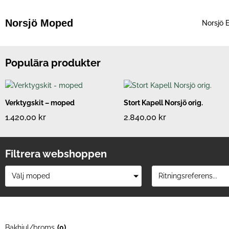
Hoppa
till
Norsjö Moped
Norsjö E
innehåll
Populära produkter
Verktygskit – moped
Stort Kapell Norsjö orig.
1.420,00
kr
2.840,00
kr
Filtrera webshoppen
Välj moped
Ritningsreferens...
Bakhjul/broms
(
0
)