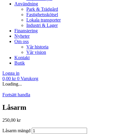
Användning
Park & Trädgård
Fastighetsskötsel
Lokala transporter
Industri & Lager
Finansiering
Nyheter
Om oss
Vår historia
Vår vision
Kontakt
Butik
Logga in
0,00
kr
0
Varukorg
Loading...
Fortsätt handla
Låsarm
250,00
kr
Låsarm mängd