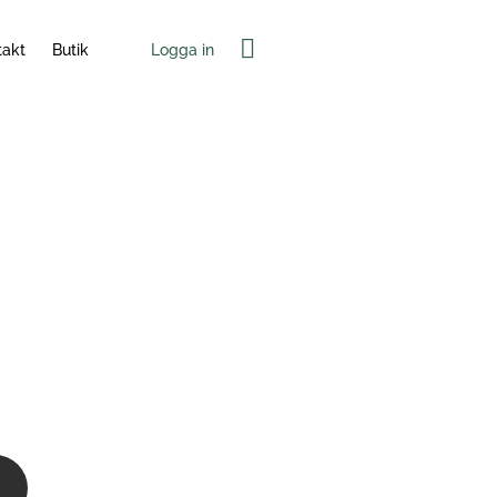
Varukorg
Logga in
takt
Butik