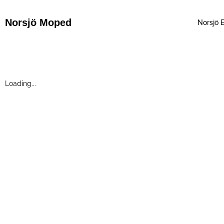
Hoppa
till
Norsjö Moped
Norsjö E
innehåll
Loading...