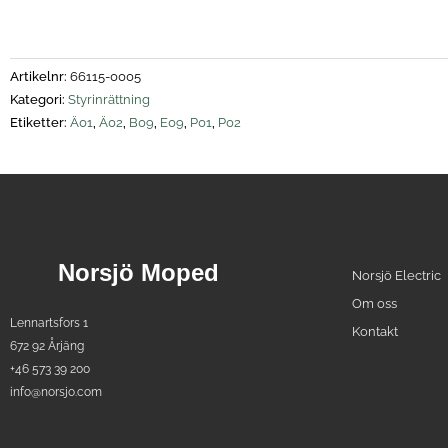
Artikelnr:
66115-0005
Kategori:
Styrinrättning
Etiketter:
Ä01
,
Ä02
,
B09
,
E09
,
P01
,
P02
Norsjö Moped
Norsjö Electric
Om oss
Lennartsfors 1
Kontakt
672 92 Årjäng
+46 573 39 200
info@norsjo.com