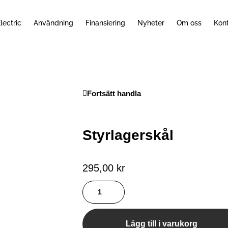
lectric
Användning
Finansiering
Nyheter
Om oss
Kon
Fortsätt handla
Styrlagerskål
295,00
kr
Styrlagerskål
mängd
Lägg till i varukorg