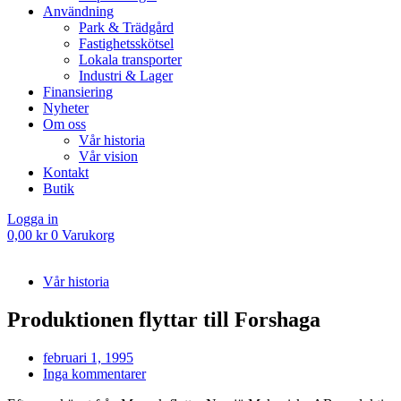
Användning
Park & Trädgård
Fastighetsskötsel
Lokala transporter
Industri & Lager
Finansiering
Nyheter
Om oss
Vår historia
Vår vision
Kontakt
Butik
Logga in
0,00
kr
0
Varukorg
Vår historia
Produktionen flyttar till Forshaga
februari 1, 1995
Inga kommentarer