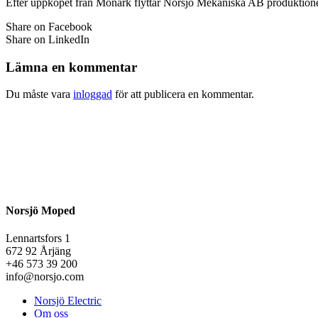
Efter uppköpet från Monark flyttar Norsjö Mekaniska AB produktionen
Share on Facebook
Share on LinkedIn
Lämna en kommentar
Du måste vara
inloggad
för att publicera en kommentar.
Norsjö Moped
Lennartsfors 1
672 92 Årjäng
+46 573 39 200
info@norsjo.com
Norsjö Electric
Om oss