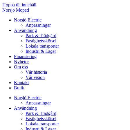
Hoppa till innehåll
Norsjö Moped
Norsjö Electric
Anpassningar
Användning
Park & Trädgård
Fastighetsskötsel
Lokala transporter
Industri & Lager
Finansiering
Nyheter
Om oss
Vår historia
Vår vision
Kontakt
Butik
Norsjö Electric
Anpassningar
Användning
Park & Trädgård
Fastighetsskötsel
Lokala transporter
Industri & Lager