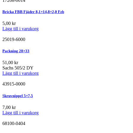
17208-0014
Bricka FBB Fjäder 8,1×14,8×2,0 Fzb
5,00
kr
Lägg till i varukorg
25019-6000
Packning 28×33
51,00
kr
Sachs 505/2 DY
Lägg till i varukorg
43915-0000
Skruvnippel 5×7,5
7,00
kr
Lägg till i varukorg
68100-0404