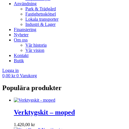
Användning
Park & Trädgård
Fastighetsskötsel
Lokala transporter
Industri & Lager
Finansiering
Nyheter
Om oss
Vår historia
Vår vision
Kontakt
Butik
Logga in
0,00
kr
0
Varukorg
Populära produkter
Verktygskit – moped
1.420,00
kr