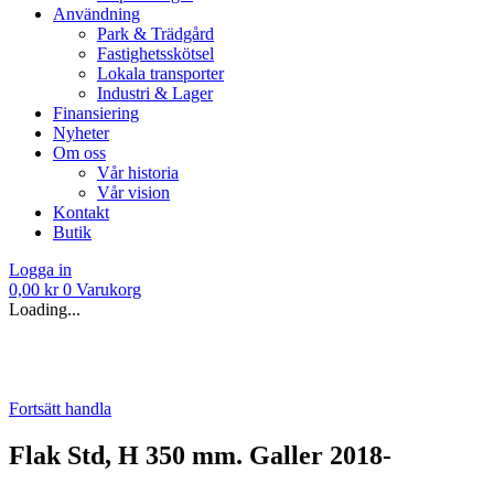
Användning
Park & Trädgård
Fastighetsskötsel
Lokala transporter
Industri & Lager
Finansiering
Nyheter
Om oss
Vår historia
Vår vision
Kontakt
Butik
Logga in
0,00
kr
0
Varukorg
Loading...
Fortsätt handla
Flak Std, H 350 mm. Galler 2018-