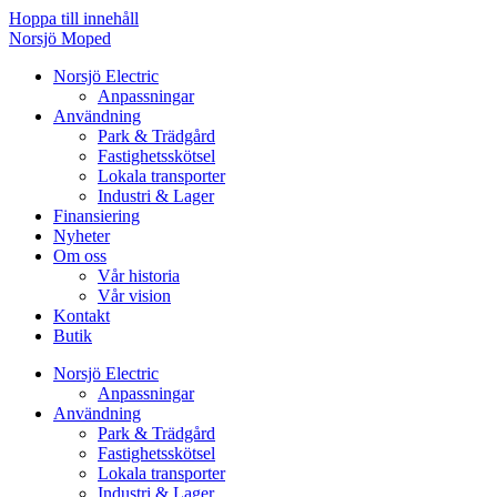
Hoppa till innehåll
Norsjö Moped
Norsjö Electric
Anpassningar
Användning
Park & Trädgård
Fastighetsskötsel
Lokala transporter
Industri & Lager
Finansiering
Nyheter
Om oss
Vår historia
Vår vision
Kontakt
Butik
Norsjö Electric
Anpassningar
Användning
Park & Trädgård
Fastighetsskötsel
Lokala transporter
Industri & Lager