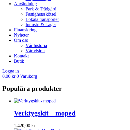
Användning
Park & Trädgård
Fastighetsskötsel
Lokala transporter
Industri & Lager
Finansiering
Nyheter
Om oss
Vår historia
Vår vision
Kontakt
Butik
Logga in
0,00
kr
0
Varukorg
Populära produkter
Verktygskit – moped
1.420,00
kr