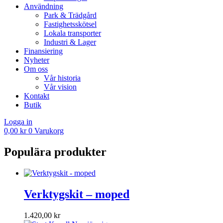
Användning
Park & Trädgård
Fastighetsskötsel
Lokala transporter
Industri & Lager
Finansiering
Nyheter
Om oss
Vår historia
Vår vision
Kontakt
Butik
Logga in
0,00
kr
0
Varukorg
Populära produkter
Verktygskit – moped
1.420,00
kr