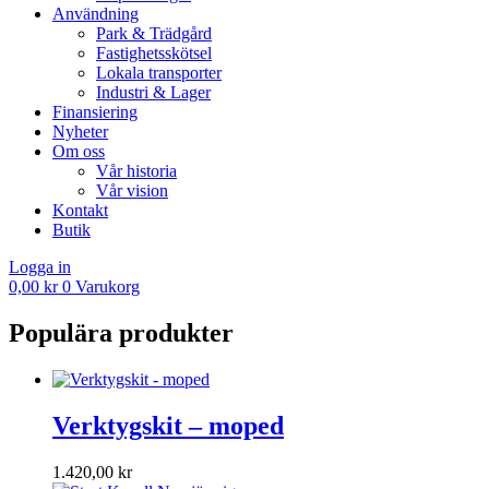
Användning
Park & Trädgård
Fastighetsskötsel
Lokala transporter
Industri & Lager
Finansiering
Nyheter
Om oss
Vår historia
Vår vision
Kontakt
Butik
Logga in
0,00
kr
0
Varukorg
Populära produkter
Verktygskit – moped
1.420,00
kr