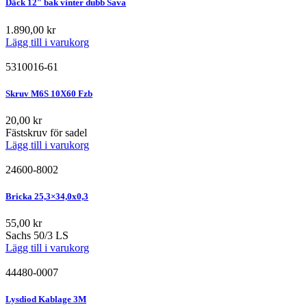
Däck 12″ bak vinter dubb Sava
1.890,00
kr
Lägg till i varukorg
5310016-61
Skruv M6S 10X60 Fzb
20,00
kr
Fästskruv för sadel
Lägg till i varukorg
24600-8002
Bricka 25,3×34,0x0,3
55,00
kr
Sachs 50/3 LS
Lägg till i varukorg
44480-0007
Lysdiod Kablage 3M