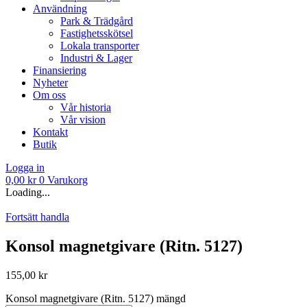
Användning
Park & Trädgård
Fastighetsskötsel
Lokala transporter
Industri & Lager
Finansiering
Nyheter
Om oss
Vår historia
Vår vision
Kontakt
Butik
Logga in
0,00
kr
0
Varukorg
Loading...
Fortsätt handla
Konsol magnetgivare (Ritn. 5127)
155,00
kr
Konsol magnetgivare (Ritn. 5127) mängd