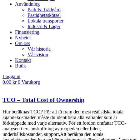
Användning
Park & Trädgård
Fastighetsskötsel
Lokala transporter
Industri & Lager
Finansiering
Nyheter
Om oss
Vår historia
Vår vision
Kontakt
Butik
Logga in
0,00
kr
0
Varukorg
TCO – Total Cost of Ownership
Hur beräknas TCO? För att få fram den mest realistiska totala
ägandekostnaden måste du identifiera alla variabler som är
förknippade med varje alternativ. För ett fordon omfattar TCO-
analysen t.ex. anskaffning av mopeden eller bilen,
underhållskostander, support,Att beräkna den totala
ägandekostnaden kan ge bättre ekonomisk förutsägbarhet. Även om