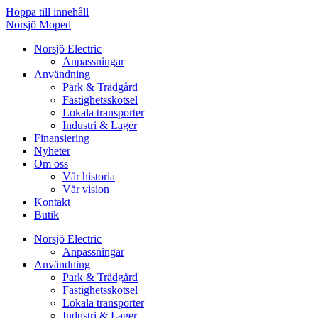
Hoppa till innehåll
Norsjö Moped
Norsjö Electric
Anpassningar
Användning
Park & Trädgård
Fastighetsskötsel
Lokala transporter
Industri & Lager
Finansiering
Nyheter
Om oss
Vår historia
Vår vision
Kontakt
Butik
Norsjö Electric
Anpassningar
Användning
Park & Trädgård
Fastighetsskötsel
Lokala transporter
Industri & Lager