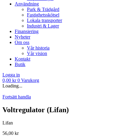
Användning
Park & Trädgård
Fastighetsskötsel
Lokala transporter
Industri & Lager
Finansiering
Nyheter
Om oss
Vår historia
Vår vision
Kontakt
Butik
Logga in
0,00
kr
0
Varukorg
Loading...
Fortsätt handla
Voltregulator (Lifan)
Lifan
56,00
kr