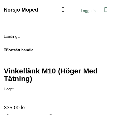
Hoppa
Var
till
Norsjö Moped
Logga in
innehåll
Norsjö Electric
Loading...
Fortsätt handla
Vinkellänk M10 (höger Med
Tätning)
Höger
335,00
kr
Vinkellänk