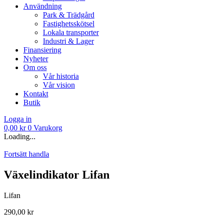
Användning
Park & Trädgård
Fastighetsskötsel
Lokala transporter
Industri & Lager
Finansiering
Nyheter
Om oss
Vår historia
Vår vision
Kontakt
Butik
Logga in
0,00
kr
0
Varukorg
Loading...
Fortsätt handla
Växelindikator Lifan
Lifan
290,00
kr