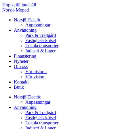
Hoppa till innehåll
Norsjö Moped
Norsjö Electric
Anpassningar
Användning
Park & Trädgård
Fastighetsskötsel
Lokala transporter
Industri & Lager
Finansiering
Nyheter
Om oss
Vår historia
Vår vision
Kontakt
Butik
Norsjö Electric
Anpassningar
Användning
Park & Trädgård
Fastighetsskötsel
Lokala transporter
Industri & Lager