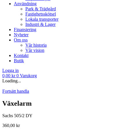
Användning
Park & Trädgård
Fastighetsskötsel
Lokala transporter
Industri & Lager
Finansiering
Nyheter
Om oss
Vår historia
Vår vision
Kontakt
Butik
Logga in
0,00
kr
0
Varukorg
Loading...
Fortsätt handla
Växelarm
Sachs 505/2 DY
360,00
kr