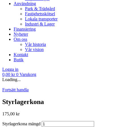
Användning
Park & Trädgård
Fastighetsskötsel
Lokala transporter
Industri & Lager
Finansiering
Nyheter
Om oss
Vår historia
Vår vision
Kontakt
Butik
Logga in
0,00
kr
0
Varukorg
Loading...
Fortsätt handla
Styrlagerkona
175,00
kr
Styrlagerkona mängd