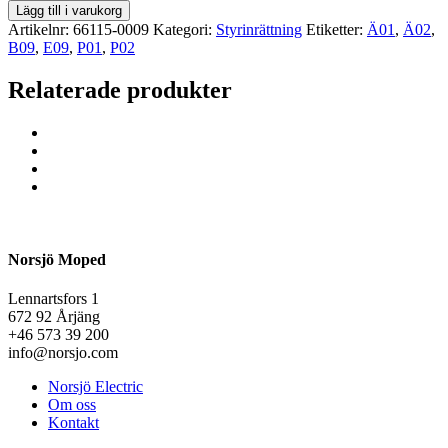
Lägg till i varukorg
Artikelnr:
66115-0009
Kategori:
Styrinrättning
Etiketter:
Ä01
,
Ä02
,
B09
,
E09
,
P01
,
P02
Relaterade produkter
Norsjö Moped
Lennartsfors 1
672 92 Årjäng
+46 573 39 200
info@norsjo.com
Norsjö Electric
Om oss
Kontakt