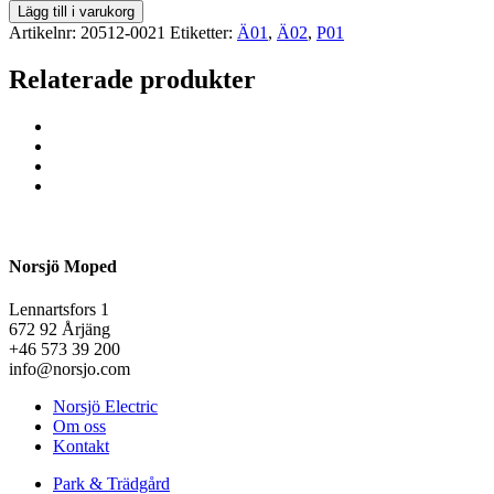
Lägg till i varukorg
Artikelnr:
20512-0021
Etiketter:
Ä01
,
Ä02
,
P01
Relaterade produkter
Norsjö Moped
Lennartsfors 1
672 92 Årjäng
+46 573 39 200
info@norsjo.com
Norsjö Electric
Om oss
Kontakt
Park & Trädgård