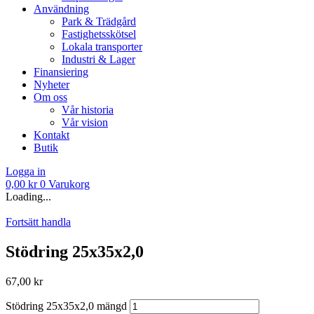
Användning
Park & Trädgård
Fastighetsskötsel
Lokala transporter
Industri & Lager
Finansiering
Nyheter
Om oss
Vår historia
Vår vision
Kontakt
Butik
Logga in
0,00
kr
0
Varukorg
Loading...
Fortsätt handla
Stödring 25x35x2,0
67,00
kr
Stödring 25x35x2,0 mängd