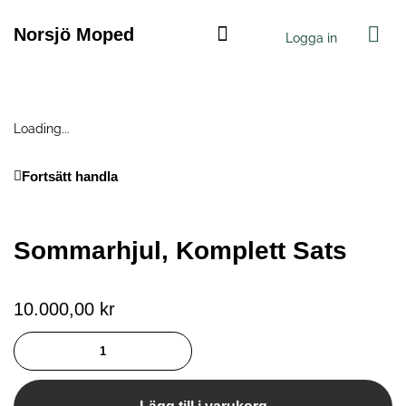
Hoppa
Var
till
Norsjö Moped
Logga in
innehåll
Norsjö Electric
Loading...
Fortsätt handla
Sommarhjul, Komplett Sats
10.000,00
kr
Sommarhjul,
komplett
sats
mängd