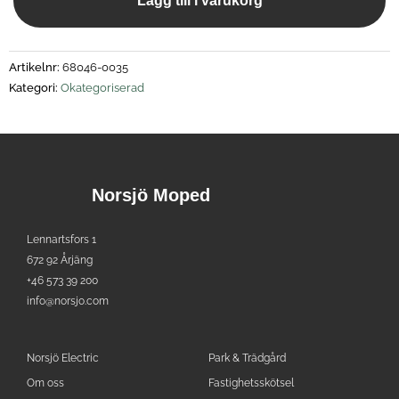
Lägg till i varukorg
Artikelnr:
68046-0035
Kategori:
Okategoriserad
Norsjö Moped
Lennartsfors 1
672 92 Årjäng
+46 573 39 200
info@norsjo.com
Norsjö Electric
Park & Trädgård
Om oss
Fastighetsskötsel