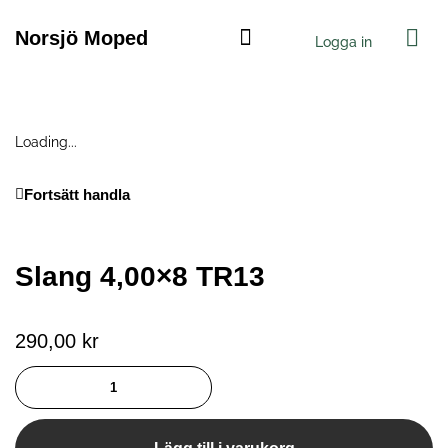
Hoppa
Var
till
Norsjö Moped
Logga in
innehåll
Norsjö Electric
Loading...
Fortsätt handla
Slang 4,00×8 TR13
290,00
kr
Slang
4,00x8
TR13
mängd