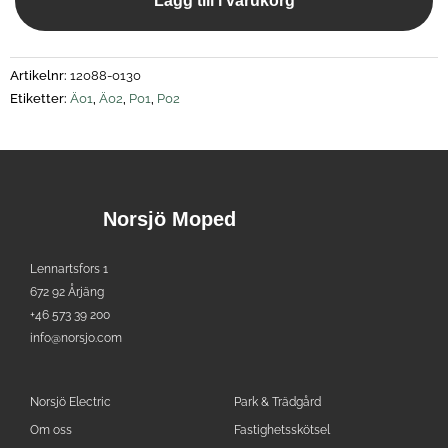
Lägg till i varukorg
Artikelnr:
12088-0130
Etiketter:
Ä01
,
Ä02
,
P01
,
P02
Norsjö Moped
Lennartsfors 1
672 92 Årjäng
+46 573 39 200
info@norsjo.com
Norsjö Electric
Park & Trädgård
Om oss
Fastighetsskötsel