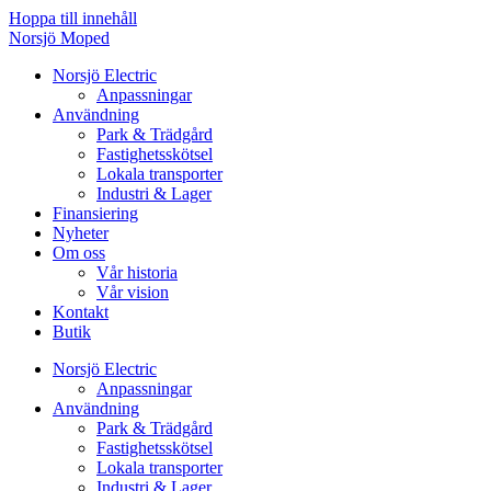
Hoppa till innehåll
Norsjö Moped
Norsjö Electric
Anpassningar
Användning
Park & Trädgård
Fastighetsskötsel
Lokala transporter
Industri & Lager
Finansiering
Nyheter
Om oss
Vår historia
Vår vision
Kontakt
Butik
Norsjö Electric
Anpassningar
Användning
Park & Trädgård
Fastighetsskötsel
Lokala transporter
Industri & Lager