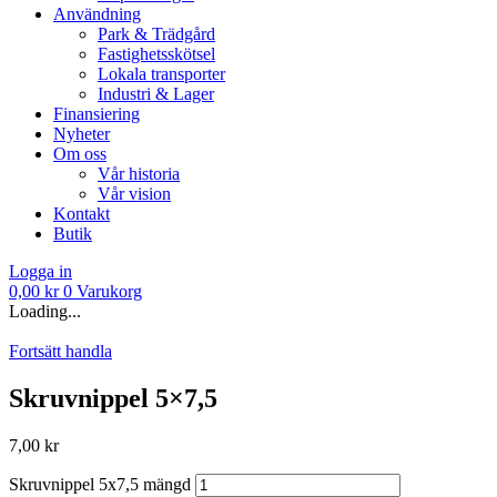
Användning
Park & Trädgård
Fastighetsskötsel
Lokala transporter
Industri & Lager
Finansiering
Nyheter
Om oss
Vår historia
Vår vision
Kontakt
Butik
Logga in
0,00
kr
0
Varukorg
Loading...
Fortsätt handla
Skruvnippel 5×7,5
7,00
kr
Skruvnippel 5x7,5 mängd