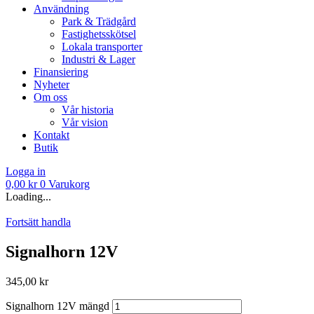
Användning
Park & Trädgård
Fastighetsskötsel
Lokala transporter
Industri & Lager
Finansiering
Nyheter
Om oss
Vår historia
Vår vision
Kontakt
Butik
Logga in
0,00
kr
0
Varukorg
Loading...
Fortsätt handla
Signalhorn 12V
345,00
kr
Signalhorn 12V mängd