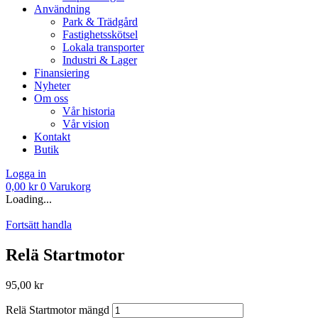
Användning
Park & Trädgård
Fastighetsskötsel
Lokala transporter
Industri & Lager
Finansiering
Nyheter
Om oss
Vår historia
Vår vision
Kontakt
Butik
Logga in
0,00
kr
0
Varukorg
Loading...
Fortsätt handla
Relä Startmotor
95,00
kr
Relä Startmotor mängd