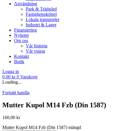
Användning
Park & Trädgård
Fastighetsskötsel
Lokala transporter
Industri & Lager
Finansiering
Nyheter
Om oss
Vår historia
Vår vision
Kontakt
Butik
Logga in
0,00
kr
0
Varukorg
Loading...
Fortsätt handla
Mutter Kupol M14 Fzb (Din 1587)
160,00
kr
Mutter Kupol M14 Fzb (Din 1587) mängd