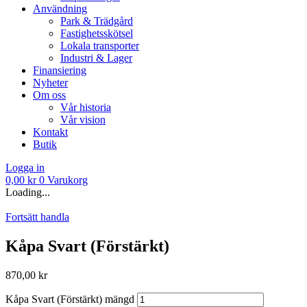
Användning
Park & Trädgård
Fastighetsskötsel
Lokala transporter
Industri & Lager
Finansiering
Nyheter
Om oss
Vår historia
Vår vision
Kontakt
Butik
Logga in
0,00
kr
0
Varukorg
Loading...
Fortsätt handla
Kåpa Svart (Förstärkt)
870,00
kr
Kåpa Svart (Förstärkt) mängd