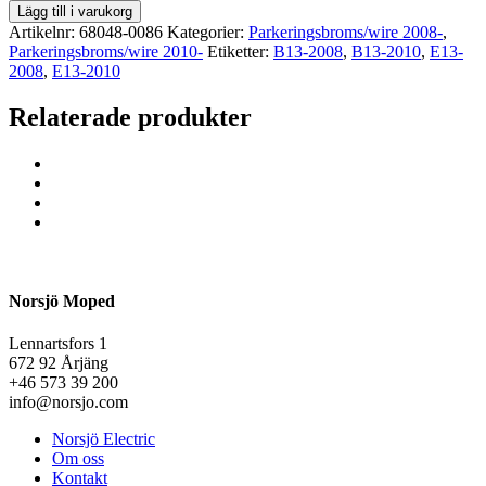
Lägg till i varukorg
Artikelnr:
68048-0086
Kategorier:
Parkeringsbroms/wire 2008-
,
Parkeringsbroms/wire 2010-
Etiketter:
B13-2008
,
B13-2010
,
E13-
2008
,
E13-2010
Relaterade produkter
Norsjö Moped
Lennartsfors 1
672 92 Årjäng
+46 573 39 200
info@norsjo.com
Norsjö Electric
Om oss
Kontakt