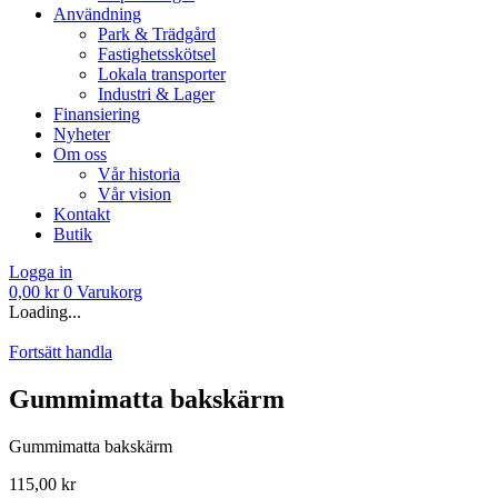
Användning
Park & Trädgård
Fastighetsskötsel
Lokala transporter
Industri & Lager
Finansiering
Nyheter
Om oss
Vår historia
Vår vision
Kontakt
Butik
Logga in
0,00
kr
0
Varukorg
Loading...
Fortsätt handla
Gummimatta bakskärm
Gummimatta bakskärm
115,00
kr