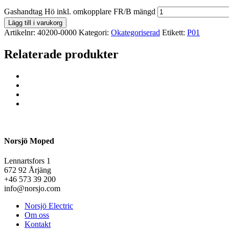
Gashandtag Hö inkl. omkopplare FR/B mängd
Lägg till i varukorg
Artikelnr:
40200-0000
Kategori:
Okategoriserad
Etikett:
P01
Relaterade produkter
Norsjö Moped
Lennartsfors 1
672 92 Årjäng
+46 573 39 200
info@norsjo.com
Norsjö Electric
Om oss
Kontakt