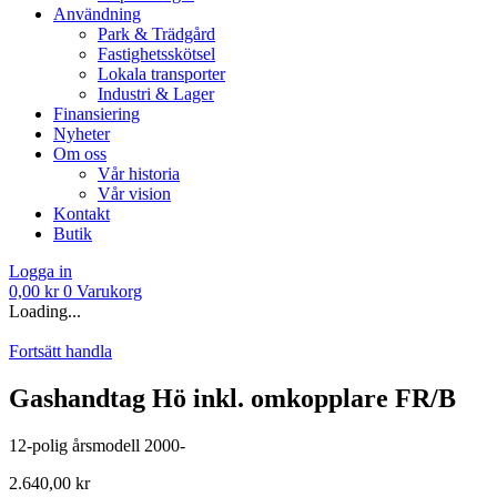
Användning
Park & Trädgård
Fastighetsskötsel
Lokala transporter
Industri & Lager
Finansiering
Nyheter
Om oss
Vår historia
Vår vision
Kontakt
Butik
Logga in
0,00
kr
0
Varukorg
Loading...
Fortsätt handla
Gashandtag Hö inkl. omkopplare FR/B
12-polig årsmodell 2000-
2.640,00
kr