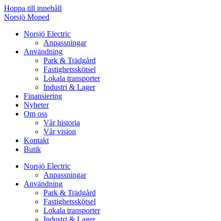
Hoppa till innehåll
Norsjö Moped
Norsjö Electric
Anpassningar
Användning
Park & Trädgård
Fastighetsskötsel
Lokala transporter
Industri & Lager
Finansiering
Nyheter
Om oss
Vår historia
Vår vision
Kontakt
Butik
Norsjö Electric
Anpassningar
Användning
Park & Trädgård
Fastighetsskötsel
Lokala transporter
Industri & Lager