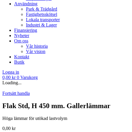
Användning
Park & Trädgård
Fastighetsskötsel
Lokala transporter
Industri & Lager
Finansiering
Nyheter
Om oss
Vår historia
Vår vision
Kontakt
Butik
Logga in
0,00
kr
0
Varukorg
Loading...
Fortsätt handla
Flak Std, H 450 mm. Gallerlämmar
Höga lämmar för utökad lastvolym
0,00
kr