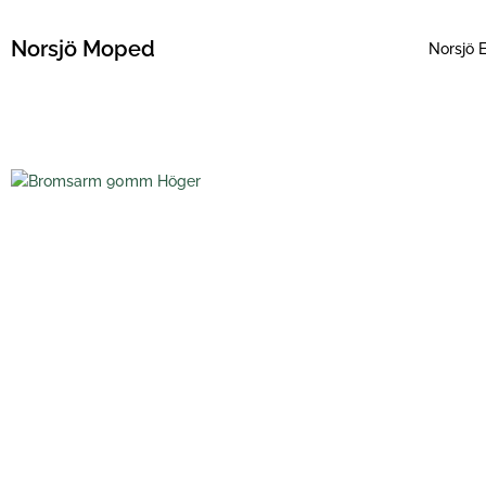
Hoppa
till
Norsjö Moped
Norsjö E
innehåll