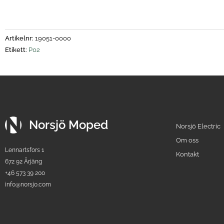
Artikelnr:
19051-0000
Etikett:
P02
Norsjö Moped
Norsjö Electric
Om oss
Lennartsfors 1
Kontakt
672 92 Årjäng
+46 573 39 200
info@norsjo.com