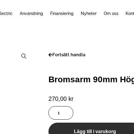
lectric
Användning
Finansiering
Nyheter
Om oss
Kon
Fortsätt handla
Bromsarm 90mm Hö
270,00
kr
Bromsarm
90mm
Höger
mängd
Lägg till i varukorg