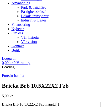
Användning
Park & Trädgård
Fastighetsskötsel
Lokala transporter
Industri & Lager
Finansiering
Nyheter
Om oss
Vår historia
Vår vision
Kontakt
Butik
Logga in
0,00
kr
0
Varukorg
Loading...
Fortsätt handla
Bricka Brb 10.5X22X2 Fzb
5,00
kr
Bricka Brb 10.5X22X2 Fzb mängd