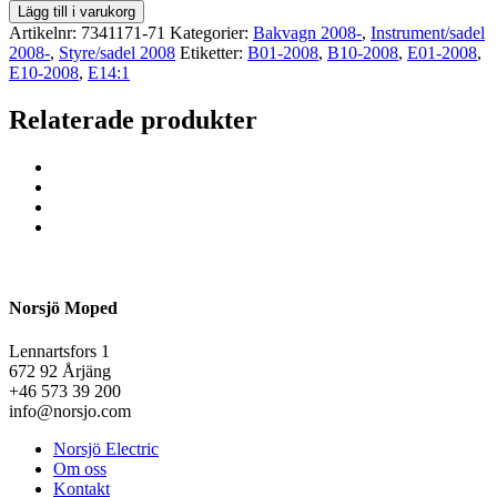
Lägg till i varukorg
Artikelnr:
7341171-71
Kategorier:
Bakvagn 2008-
,
Instrument/sadel
2008-
,
Styre/sadel 2008
Etiketter:
B01-2008
,
B10-2008
,
E01-2008
,
E10-2008
,
E14:1
Relaterade produkter
Norsjö Moped
Lennartsfors 1
672 92 Årjäng
+46 573 39 200
info@norsjo.com
Norsjö Electric
Om oss
Kontakt