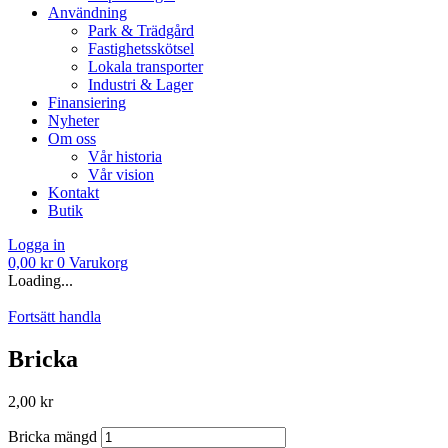
Användning
Park & Trädgård
Fastighetsskötsel
Lokala transporter
Industri & Lager
Finansiering
Nyheter
Om oss
Vår historia
Vår vision
Kontakt
Butik
Logga in
0,00
kr
0
Varukorg
Loading...
Fortsätt handla
Bricka
2,00
kr
Bricka mängd