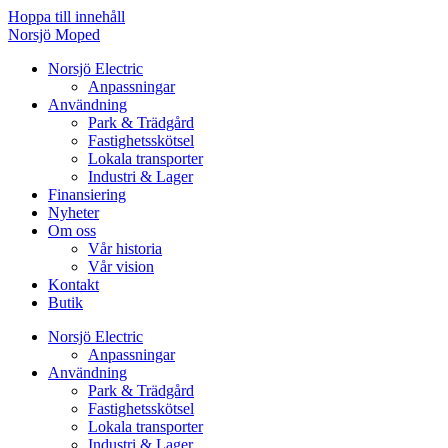
Hoppa till innehåll
Norsjö Moped
Norsjö Electric
Anpassningar
Användning
Park & Trädgård
Fastighetsskötsel
Lokala transporter
Industri & Lager
Finansiering
Nyheter
Om oss
Vår historia
Vår vision
Kontakt
Butik
Norsjö Electric
Anpassningar
Användning
Park & Trädgård
Fastighetsskötsel
Lokala transporter
Industri & Lager