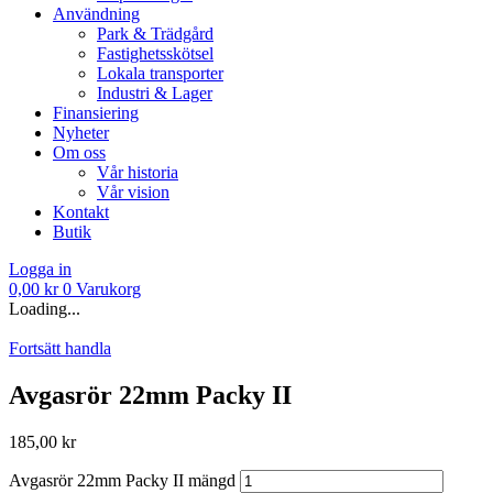
Användning
Park & Trädgård
Fastighetsskötsel
Lokala transporter
Industri & Lager
Finansiering
Nyheter
Om oss
Vår historia
Vår vision
Kontakt
Butik
Logga in
0,00
kr
0
Varukorg
Loading...
Fortsätt handla
Avgasrör 22mm Packy II
185,00
kr
Avgasrör 22mm Packy II mängd