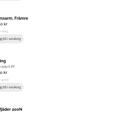
msarm, Främre
00
kr
0-0013
g till i varukorg
ing
s 505/2 DY
00
kr
6-4000
g till i varukorg
fjäder 200N