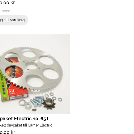
50,00
kr
6-0000
g till i varukorg
vpaket Electric 10-65T
tt drivpaket till Carrier Electric
80,00
kr