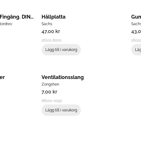
Mutter M14x1,5 Fzb Fingäng. DIN934
Hållplatta
Gum
tordrev
Sachs
Sachs
47,00
kr
43,
26101-8000
2600
Lägg till i varukorg
Läg
er
Ventilationsslang
Zongshen
7,00
kr
68100-0092
Lägg till i varukorg