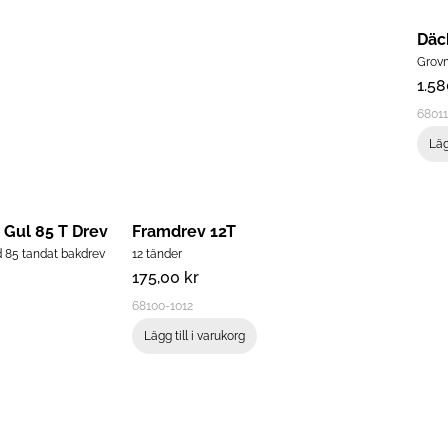
Däc
Grovm
1.5
68011
Läg
 Gul 85 T Drev
Framdrev 12T
 85 tandat bakdrev
12 tänder
175,00
kr
68100-1012
Lägg till i varukorg