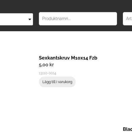
Sexkantskruv M10x14 Fzb
5,00
kr
13110-0014
Lägg till i varukorg
Bla