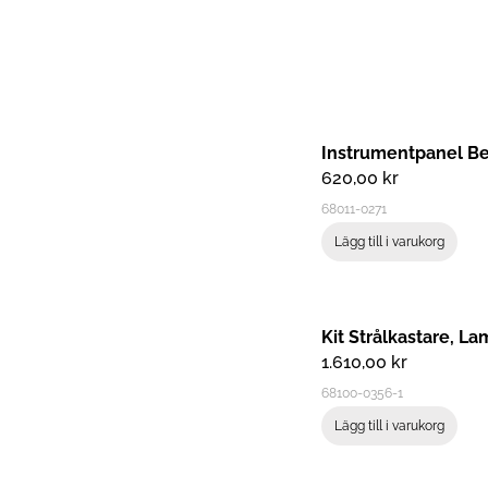
Instrumentpanel B
620,00
kr
68011-0271
Lägg till i varukorg
Kit Strålkastare, L
1.610,00
kr
68100-0356-1
Lägg till i varukorg