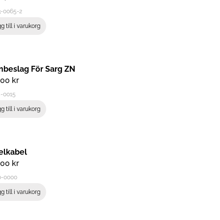
3-0065-2
g till i varukorg
nbeslag För Sarg ZN
,00
kr
5-0015
g till i varukorg
elkabel
,00
kr
0-0000
g till i varukorg