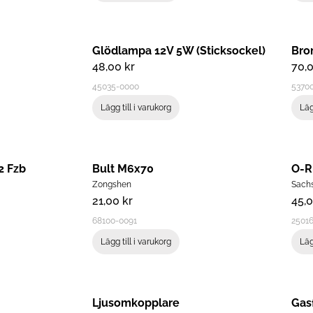
Glödlampa 12V 5W (Sticksockel)
Bro
48,00
kr
70,
45035-0000
5370
Lägg till i varukorg
Läg
2 Fzb
Bult M6x70
O-R
Zongshen
Sach
21,00
kr
45,
68100-0091
2501
Lägg till i varukorg
Läg
Ljusomkopplare
Gas