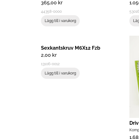
365,00
kr
1.0
44358-0000
5301
Lägg till i varukorg
Läg
Sexkantskruv M6X12 Fzb
2,00
kr
13106-0012
Lägg till i varukorg
Dri
Komple
1.6