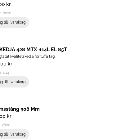
,00
kr
0-0020
g till i varukorg
KEDJA 428 MTX-114L EL 85T
tätat kvalitetskedja för tuffa tag.
,00
kr
-1114
g till i varukorg
msstång 908 Mm
,00
kr
0-2800
g till i varukorg