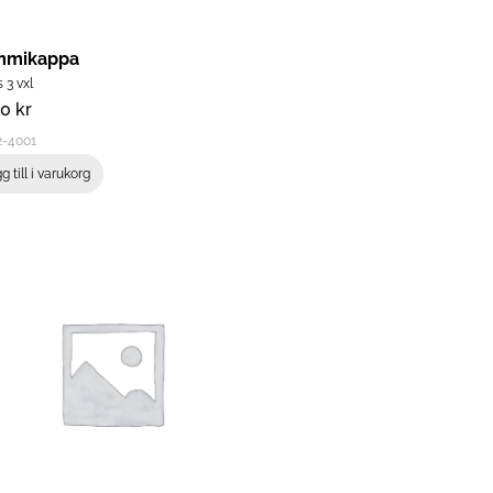
mikappa
 3 vxl
00
kr
2-4001
g till i varukorg