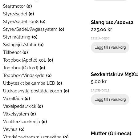
Startmotor
(
0
)
Styre/sadel
(
0
)
Styre/sadel 2008
(
0
)
Slang 110/100×12
225,00
kr
Styre/Sadel/Avgassystem
(
0
)
Styrinrättning
(
0
)
12128-0190
Svänghjul/stator
(
0
)
Lägg till i varukorg
Tillbehör
(
0
)
Toppbox (Apollo) 50L
(
0
)
Toppbox (Oxford)
(
0
)
Sexkantskruv M5X1
Toppbox/Vindskydd
(
0
)
5,00
kr
Utbyteskit baklampa LED
(
0
)
13105-0012
Utdragshylla postlåda 2010:1
(
0
)
Växellåda
(
0
)
Lägg till i varukorg
Växelpedal/kick
(
0
)
Växelsystem
(
0
)
Ventiler/kamkedja
(
0
)
Vevhus
(
0
)
Mutter (Grimeca)
Ytterkåpa/transmissonskåpa
(
0
)