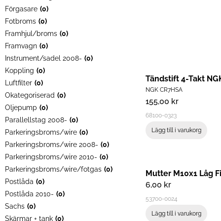
Förgasare
(
0
)
Fotbroms
(
0
)
Framhjul/broms
(
0
)
Framvagn
(
0
)
Instrument/sadel 2008-
(
0
)
Koppling
(
0
)
Tändstift 4-Takt NG
Luftfilter
(
0
)
NGK CR7HSA
Okategoriserad
(
0
)
155,00
kr
Oljepump
(
0
)
68100-0323
Parallellstag 2008-
(
0
)
Lägg till i varukorg
Parkeringsbroms/wire
(
0
)
Parkeringsbroms/wire 2008-
(
0
)
Parkeringsbroms/wire 2010-
(
0
)
Parkeringsbroms/wire/fotgas
(
0
)
Postlåda
(
0
)
6,00
kr
Postlåda 2010-
(
0
)
53700-0024
Sachs
(
0
)
Lägg till i varukorg
Skärmar + tank
(
0
)