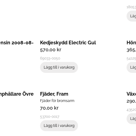
1805
Läg
ensin 2008-08-
Kedjeskydd Electric Gul
Hör
570,00
kr
365
69033-0050
5412
Lägg till i varukorg
Läg
amphållare Övre
Fjäder, Fram
Väx
290
Fjäder för bromsarm
70,00
kr
4352
53700-0017
Läg
Lägg till i varukorg