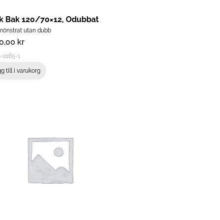
k Bak 120/70×12, Odubbat
önstrat utan dubb
80,00
kr
-0165-1
g till i varukorg