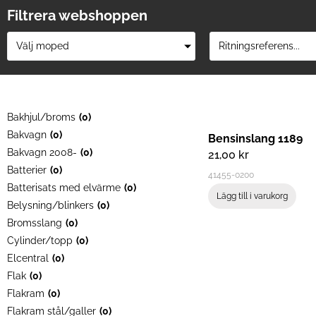
Filtrera webshoppen
Välj moped
Ritningsreferens...
Bakhjul/broms
(
0
)
Bakvagn
(
0
)
Bensinslang 1189
Bakvagn 2008-
(
0
)
21,00
kr
Batterier
(
0
)
41455-0200
Batterisats med elvärme
(
0
)
Lägg till i varukorg
Belysning/blinkers
(
0
)
Bromsslang
(
0
)
Cylinder/topp
(
0
)
Elcentral
(
0
)
Flak
(
0
)
Flakram
(
0
)
Flakram stål/galler
(
0
)