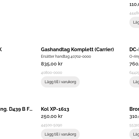
110
4448
Läg
K
Gashandtag Komplett (Carrier)
DC-
Ersätter handtag 40702-0000
O-ring
835,00
kr
760
40800-0000
64429
Lägg till i varukorg
Läg
Mutter M10x1 Låg Fing. D439 B Fzb
Kol XP-1613
Bro
250,00
kr
310
44500-5090
5531
Lägg till i varukorg
Läg